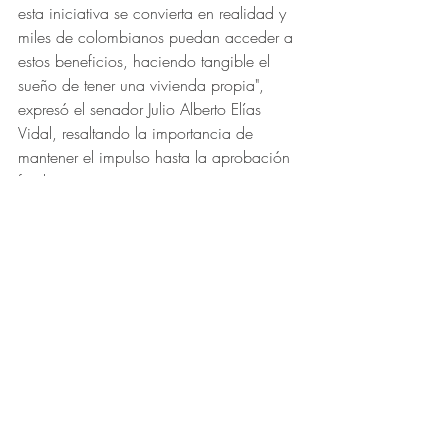
esta iniciativa se convierta en realidad y 
miles de colombianos puedan acceder a 
estos beneficios, haciendo tangible el 
sueño de tener una vivienda propia", 
expresó el senador Julio Alberto Elías 
Vidal, resaltando la importancia de 
mantener el impulso hasta la aprobación 
final.
Partido de la U
Colombianos
Congreso
Julio Alberto Elías Vidal
Bienestar
Leyes
Aprobado
CRÉDITOS
HIPOTECARIOS
Proyecto
ADQUISICIÓN DE VIVIENDA
proyecto de ley
Vivienda al Alcance de Todos
CASA PROPIA
ARRIENDO
Comunicados de prensa