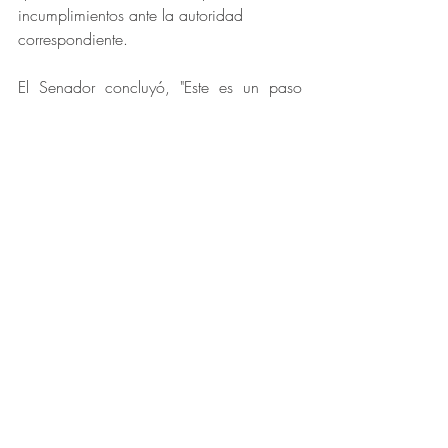
incumplimientos ante la autoridad 
correspondiente.
El Senador concluyó, "Este es un paso 
adelante hacia una Colombia más justa y 
donde la educación sea un pilar 
fundamental. Es hora de priorizar el futuro 
de nuestros jóvenes y garantizar que cada 
uno tenga igualdad de oportunidades."
Comunicados de prensa
Entradas recientes
Ver todo