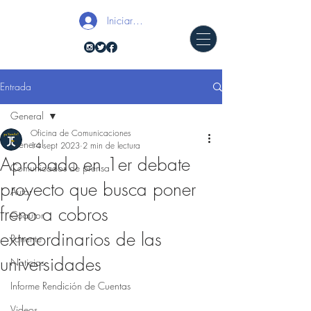
Iniciar sesión
Entrada
General
Oficina de Comunicaciones
General
14 sept 2023
2 min de lectura
Aprobado en 1er debate
Comunicados de prensa
proyecto que busca poner
Autor
freno a cobros
Coautor
extraordinarios de las
Ponente
universidades
Noticias
Informe Rendición de Cuentas
Videos