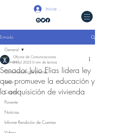
Iniciar sesión
Entrada
General
Oficina de Comunicaciones
General
31 jul 2023
0 min de lectura
Senador Julio Elias lidera ley
Comunicados de prensa
que promueve la educación y
Autor
la adquisición de vivienda
Coautor
Ponente
Noticias
Informe Rendición de Cuentas
Videos