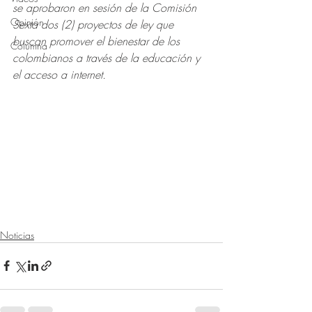
se aprobaron en sesión de la Comisión 
Opinión
Sexta dos (2) proyectos de ley que 
buscan promover el bienestar de los 
Columna
colombianos a través de la educación y 
el acceso a internet.
Noticias