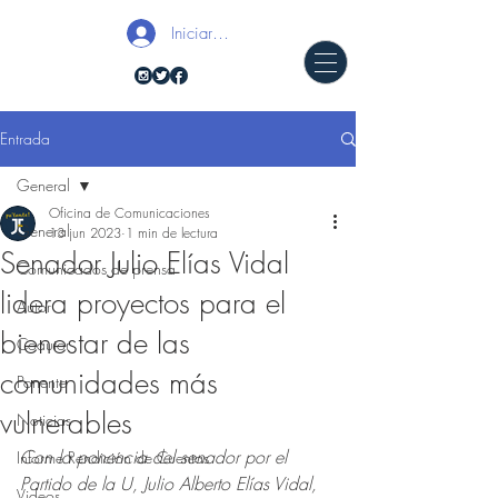
Iniciar sesión
Entrada
General
Oficina de Comunicaciones
General
13 jun 2023
1 min de lectura
Senador Julio Elías Vidal
Comunicados de prensa
lidera proyectos para el
Autor
bienestar de las
Coautor
comunidades más
Ponente
vulnerables
Noticias
Con la ponencia del senador por el 
Informe Rendición de Cuentas
Partido de la U, Julio Alberto Elías Vidal, 
Videos