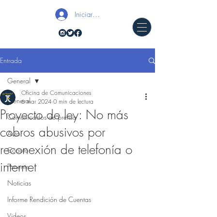
Iniciar sesión
Entrada
General
Oficina de Comunicaciones
General
6 mar 2024
0 min de lectura
Proyecto de ley: No más
Comunicados de prensa
cobros abusivos por
Autor
reconexión de telefonía o
Coautor
internet
Ponente
Noticias
Informe Rendición de Cuentas
Videos