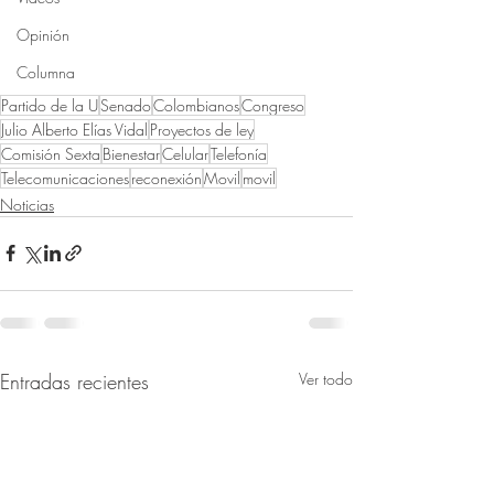
Opinión
Columna
Partido de la U
Senado
Colombianos
Congreso
Julio Alberto Elías Vidal
Proyectos de ley
Comisión Sexta
Bienestar
Celular
Telefonía
Telecomunicaciones
reconexión
Movil
movil
Noticias
Entradas recientes
Ver todo