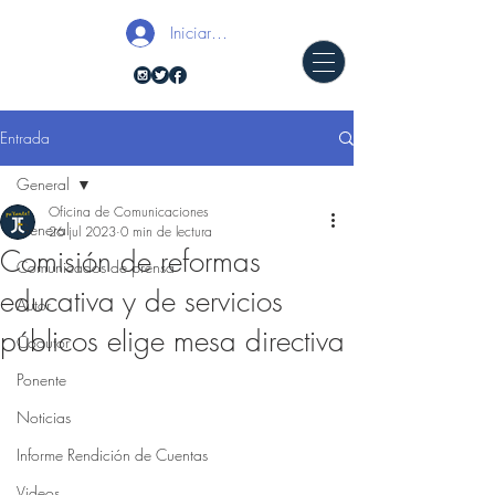
Iniciar sesión
Entrada
General
Oficina de Comunicaciones
General
26 jul 2023
0 min de lectura
Comisión de reformas
Comunicados de prensa
educativa y de servicios
Autor
públicos elige mesa directiva
Coautor
Ponente
Noticias
Informe Rendición de Cuentas
Videos